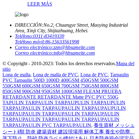
LEER MÁS
DIRECCIÓN:
No.2, Chuangye Street, Maoying Industrial
Area, Xinji City, Shijiazhuang, Hebei.
Teléfono:
0311-83419339
Teléfono móvil:
86-15633561998
Correo electrónico:
zzm@hbsameite.com
Correo electrónico:
info@hbsameite.com
© Copyright - 2010-2023: Todos los derechos reservados.
Mapa del
sitio
Lona de malla
,
Lona de malla de PVC
,
Lona de PVC
,
Tarpaulin
PVC Tarpaulin 500D 1000D 400GSM 450GSM 500GSM
550GSM 600GSM 650GSM 700GSM 750GSM 800GSM
850GSM 900GSM 950GSM 1000GSM FLEAM PRUEBA
RETARDANTE RETARDANTE Matte PVC PVC 550G
TAPULIN TARPAULIN TARPAUPULIN TARPAUPULIN
TARPAUPAULIN TARPAUPAULIN TARPAUPAUPULIN
TARPAUPAULIN TARPAUPAULIN TARPAUPAULIN
TARPAUPAULIN TARPAUPAULIN TARPAUPAULIN
TARPAUPAULIN PVC TARPAUPAULIN
,
養生資材 メッシュ
シートⅱ類 防炎 建築資材 建設現場用 解体工事 養生や防塵、
落下防止、防砂 防炎ラベル縫付けあり 日本防炎協会認定品