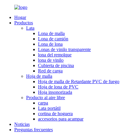
Hogar
Productos
Lata
Lona de malla
Lona de camión
Lona de lona
Lonas de vinilo transparente
lona del remolque
lona de vinilo
Cubierta de piscina
Red de carga
Hoja de malla
Hoja de malla de Retardante PVC de fuego
Hoja de lona de PVC
Hoja insonorizada
Producto al aire libre
carpa
Lata portátil
cortina de hoguera
accesorios para acampar
Noticias
Preguntas frecuentes