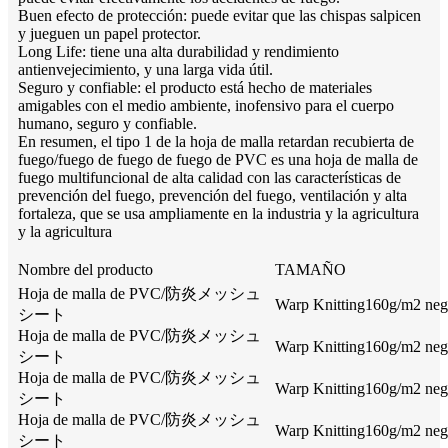
Buen efecto de protección: puede evitar que las chispas salpicen
y jueguen un papel protector.
Long Life: tiene una alta durabilidad y rendimiento
antienvejecimiento, y una larga vida útil.
Seguro y confiable: el producto está hecho de materiales
amigables con el medio ambiente, inofensivo para el cuerpo
humano, seguro y confiable.
En resumen, el tipo 1 de la hoja de malla retardan recubierta de
fuego/fuego de fuego de fuego de PVC es una hoja de malla de
fuego multifuncional de alta calidad con las características de
prevención del fuego, prevención del fuego, ventilación y alta
fortaleza, que se usa ampliamente en la industria y la agricultura
y la agricultura
Nombre del producto
TAMAÑO
Hoja de malla de PVC/防炎メッシュ
Warp Knitting160g/m2 negr
シート
Hoja de malla de PVC/防炎メッシュ
Warp Knitting160g/m2 negr
シート
Hoja de malla de PVC/防炎メッシュ
Warp Knitting160g/m2 negr
シート
Hoja de malla de PVC/防炎メッシュ
Warp Knitting160g/m2 negr
シート