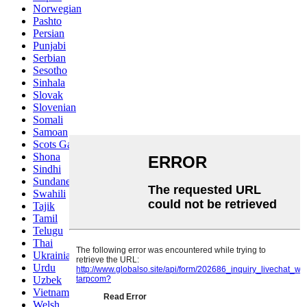
Norwegian
Pashto
Persian
Punjabi
Serbian
Sesotho
Sinhala
Slovak
Slovenian
Somali
Samoan
Scots Gaelic
Shona
Sindhi
Sundanese
Swahili
Tajik
Tamil
Telugu
Thai
Ukrainian
Urdu
Uzbek
Vietnamese
Welsh